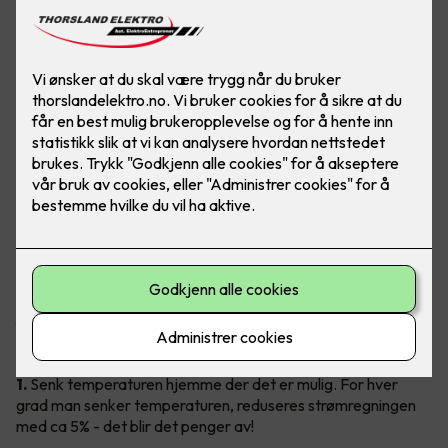
Ingen liker høye strømregninger!
Gode slumper av regningen kan faktisk kuttes ned på, og det
uten å senke livskvaliteten. Vil du vite hvordan du enkelt kan
få en lavere strømregning? Les våre 20 geniale tips under.
1.
Senk temperaturen hjemme der det er mulig. For hver
grad man senker temperaturen, reduseres strømregningen
med ca 5% - det blir det penger av!