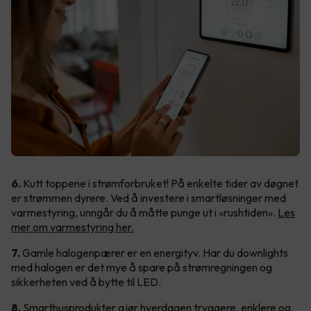
6.
Kutt toppene i strømforbruket! På enkelte tider av døgnet
er strømmen dyrere. Ved å investere i smartløsninger med
varmestyring, unngår du å måtte punge ut i «rushtiden».
Les
mer om varmestyring her.
7.
Gamle halogenpærer er en energityv. Har du downlights
med halogen er det mye å spare på strømregningen og
sikkerheten ved å bytte til LED.
8.
Smarthusprodukter gjør hverdagen tryggere, enklere og