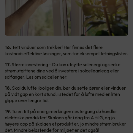
16.
Tett vinduer som trekker! Her finnes det flere
kostnadseffektive løsninger, som for eksempel tetningslister.
17.
Større investering - Du kan utnytte solenergi og senke
strømutgiftene dine ved å investere i solcelleanlegg eller
solfanger.
Les om solceller her.
18.
Skal du lufte i boligen din, bør du sette dører eller vinduer
på vidt gap en kort stund, i stedet for å lufte med en liten
glippe over lengre tid.
19.
Ta en titt på energimerkingen neste gang du handler
elektriske produkter! Skalaen går i dag fra A til G, og jo
høyere opp på skalaen et produkt er, jo mindre strøm bruker
det. Mindre belastende for miljøet er det også!