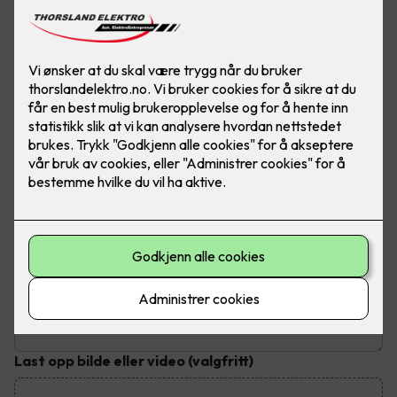
Send inn din henvendelse
Fyll ut dine kontaktopplysninger og send inn kontaktskjema.
Du vil bli kontaktet innen tre virkedager
Hva trenger du hjelp til?
Emne
*
Beskrivelse av jobben
Last opp bilde eller video
(valgfritt)