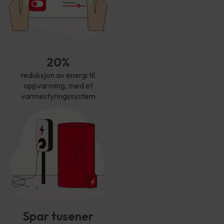
T
empe
r
atur
20%
reduksjon av energi til
oppvarming, med et
varmestyringssystem
Spar tusener