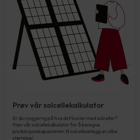
Prøv vår solcellekalkulator
Er du nysgjerrig på hva det koster med solceller?
Prøv vår solcellekalkulator for å beregne
produksjonskapasiteten til solcelleanlegg av ulike
størrelser.