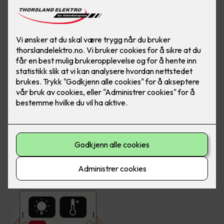
du kanskje et godt stykke på vei med å begynne å
spare strøm!