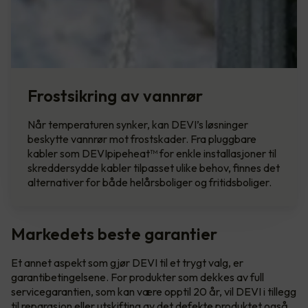
Frostsikring av vannrør
Når temperaturen synker, kan DEVI’s løsninger
beskytte vannrør mot frostskader. Fra pluggbare
kabler som DEVIpipeheat™ for enkle installasjoner til
skreddersydde kabler tilpasset ulike behov, finnes det
alternativer for både helårsboliger og fritidsboliger.
Markedets beste garantier
Et annet aspekt som gjør DEVI til et trygt valg, er
garantibetingelsene. For produkter som dekkes av full
servicegarantien, som kan være opptil 20 år, vil DEVI i tillegg
til reparasjon eller utskifting av det defekte produktet også