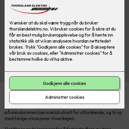
En trygg og mer komfortabel vinter
I Norge har vi et ganske tøft vinterklima. Med mye snø og is
på eiendommen kan man bli utsatt for utfordrende, og til og
med farlige situasjoner i hverdagen.