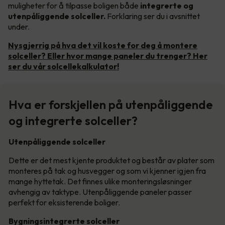
muligheter for å tilpasse boligen både
integrerte og
utenpåliggende solceller.
Forklaring ser du i avsnittet
under.
Nysgjerrig på hva det vil koste for deg å montere
solceller? Eller hvor mange paneler du trenger? Her
ser du vår solcellekalkulator!
Hva er forskjellen på utenpåliggende
og integrerte solceller?
Utenpåliggende solceller
Dette er det mest kjente produktet og består av plater som
monteres på tak og husvegger og som vi kjenner igjen fra
mange hyttetak. Det finnes ulike monteringsløsninger
avhengig av taktype. Utenpåliggende paneler passer
perfekt for eksisterende boliger.
Bygningsintegrerte solceller