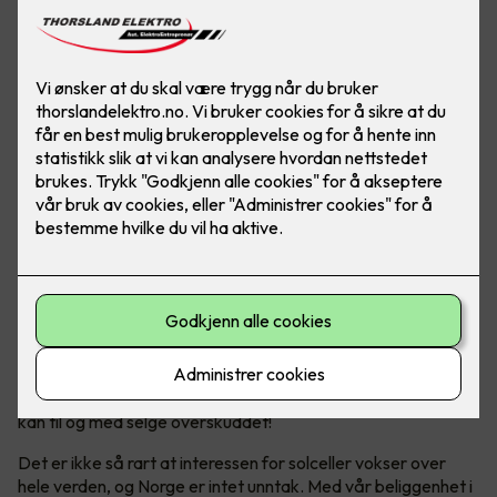
Solceller er en bærekraftig energikilde, som hjelper både
miljøet og lommeboka over tid. Og ja - Norge er helt
ypperlig for solcellepanel!
Bli din egen strømprodusent
Solenergi har blitt en stadig mer populær og bærekraftig
energikilde. Ikke bare produserer man sin egen energi, man
kan til og med selge overskuddet!
Det er ikke så rart at interessen for solceller vokser over
hele verden, og Norge er intet unntak. Med vår beliggenhet i