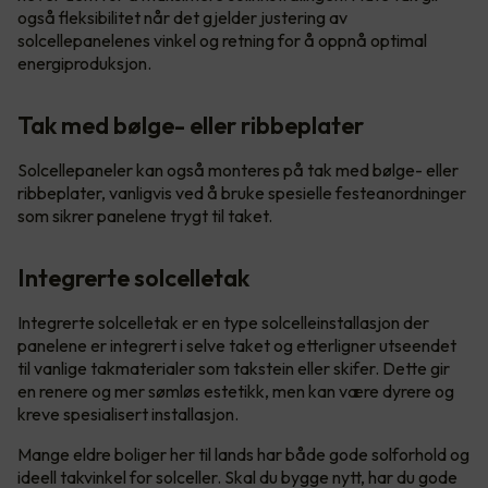
også fleksibilitet når det gjelder justering av
solcellepanelenes vinkel og retning for å oppnå optimal
energiproduksjon.
Tak med bølge- eller ribbeplater
Solcellepaneler kan også monteres på tak med bølge- eller
ribbeplater, vanligvis ved å bruke spesielle festeanordninger
som sikrer panelene trygt til taket.
Integrerte solcelletak
Integrerte solcelletak er en type solcelleinstallasjon der
panelene er integrert i selve taket og etterligner utseendet
til vanlige takmaterialer som takstein eller skifer. Dette gir
en renere og mer sømløs estetikk, men kan være dyrere og
kreve spesialisert installasjon.
Mange eldre boliger her til lands har både gode solforhold og
ideell takvinkel for solceller. Skal du bygge nytt, har du gode