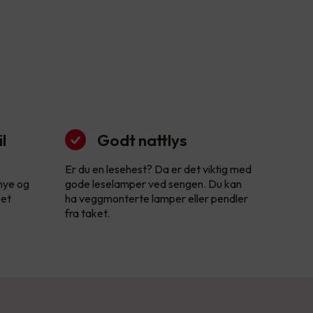
l
Godt nattlys
Er du en lesehest? Da er det viktig med
 nye og
gode leselamper ved sengen. Du kan
 et
ha veggmonterte lamper eller pendler
fra taket.