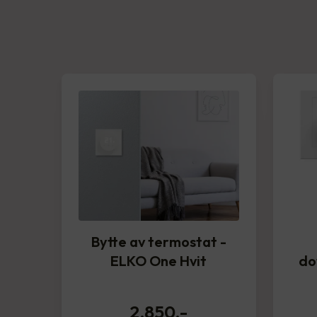
Bytte av termostat -
ELKO One Hvit
do
2,850
,-