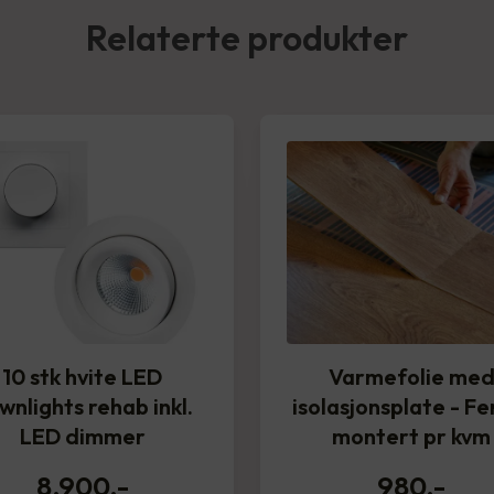
Relaterte produkter
10 stk hvite LED
Varmefolie me
wnlights rehab inkl.
isolasjonsplate - Fe
LED dimmer
montert pr kvm
8,900
,-
980
,-