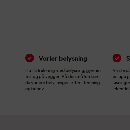
Varier belysning
S
Ha tilstrekkelig med belysning, gjerne i
Visste d
tak og på vegger. På den måten kan
en app p
du variere belysningen etter stemning
løsninge
og behov.
lekende l