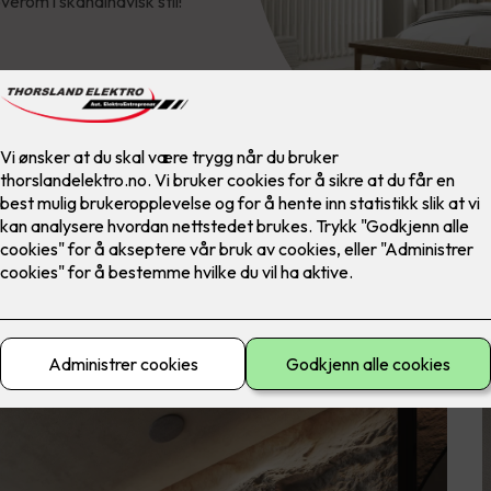
verom i skandinavisk stil!