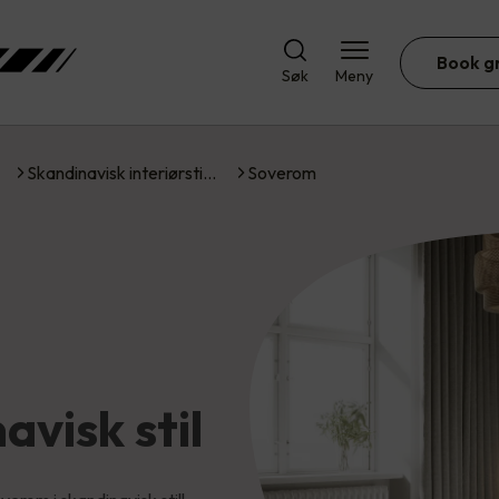
Book g
Søk
Meny
Skandinavisk interiørsti…
Soverom
avisk stil