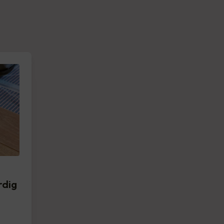
d
rdig