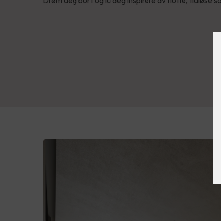
Drøm deg bort og la deg inspirere av flotte, tidløse so