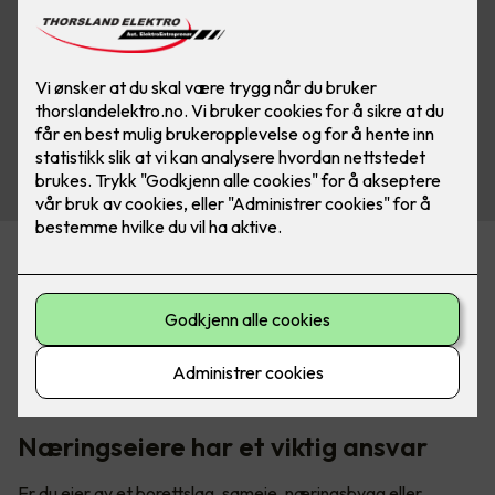
Økende krav om sertifiseringer
Det er et økende krav til å dokumentere kompetanse, og
stadig flere forsikringsselskaper, kommuner, og
bedriftseiere krever sertifiserte kontrollører iht. 405-3
næringskontroll og sertifisert el-kontrollforetak iht. 405-4.
Næringseiere har et viktig ansvar
Er du eier av et borettslag, sameie, næringsbygg eller