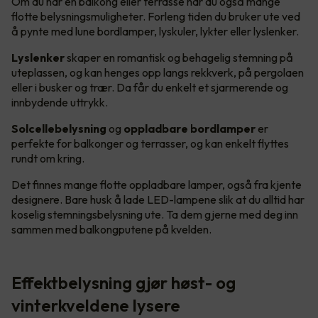
Om du har en balkong eller terrasse har du også mange
flotte belysningsmuligheter. Forleng tiden du bruker ute ved
å pynte med lune bordlamper, lyskuler, lykter eller lyslenker.
Lyslenker
skaper en romantisk og behagelig stemning på
uteplassen, og kan henges opp langs rekkverk, på pergolaen
eller i busker og trær. Da får du enkelt et sjarmerende og
innbydende uttrykk.
Solcellebelysning
og
oppladbare bordlamper
er
perfekte for balkonger og terrasser, og kan enkelt flyttes
rundt om kring.
Det finnes mange flotte oppladbare lamper, også fra kjente
designere. Bare husk å lade LED-lampene slik at du alltid har
koselig stemningsbelysning ute. Ta dem gjerne med deg inn
sammen med balkongputene på kvelden.
Effektbelysning gjør høst- og
vinterkveldene lysere