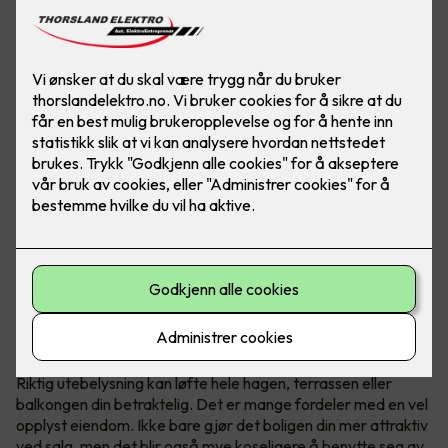
Løft hele uteplassen med riktig lys
Riktig utebelysning kan løfte hele hagen, terrassen eller
balkongen din betraktelig. Det er mange fordeler med en vel
opplyst eiendom. Ikke bare gjør det boligen din mer attraktiv
ved salg, men det blir også mye koseligere å benytte seg av