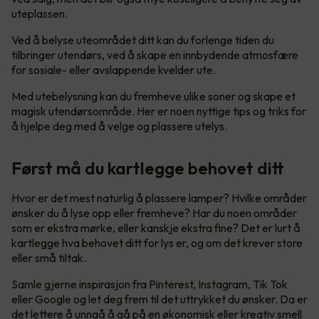
uteplassen.
Ved å belyse uteområdet ditt kan du forlenge tiden du
tilbringer utendørs, ved å skape en innbydende atmosfære
for sosiale- eller avslappende kvelder ute.
Med utebelysning kan du fremheve ulike soner og skape et
magisk utendørsområde. Her er noen nyttige tips og triks for
å hjelpe deg med å velge og plassere utelys.
Først må du kartlegge behovet ditt
Hvor er det mest naturlig å plassere lamper? Hvilke områder
ønsker du å lyse opp eller fremheve? Har du noen områder
som er ekstra mørke, eller kanskje ekstra fine? Det er lurt å
kartlegge hva behovet ditt for lys er, og om det krever store
eller små tiltak.
Samle gjerne inspirasjon fra Pinterest, Instagram, Tik Tok
eller Google og let deg frem til det uttrykket du ønsker. Da er
det lettere å unngå å gå på en økonomisk eller kreativ smell