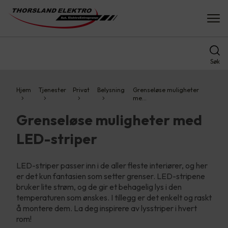
Søk
Hjem
Tjenester
Privat
Belysning
Grenseløse muligheter
me…
Grenseløse muligheter med
LED-striper
LED-striper passer inn i de aller fleste interiører, og her
er det kun fantasien som setter grenser.​ LED-stripene
bruker lite strøm, og de gir et behagelig lys i den
temperaturen som ønskes. I tillegg er det enkelt og raskt
å montere dem.​ La deg inspirere av lysstriper i hvert
rom!