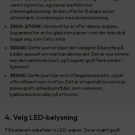
varmt og lunt lys, og passer perfekt som
stemningsbelysning. Brukes ofte for å skape en lun
atmosfære, i kombinasjon med annen belysning.
2500-2700K:
Varmhvitt lys er ofte i denne skalaen,
lyspærene har en lun glød som passer i rom der man skal
hygge seg, som f.eks i stua.
3000K:
Dette lyset er blant det vanligste å benytte på
badet, spesielt om man kan dimme det. Det er noe hvitere
enn det varmhvite lyset, og fungerer godt flere steder i
hjemmet.
3500K:
Dette lyset har en hvit fargetemperatur, og blir
ofte referert som
hvitt lys
. Det er et nøytralt lys som kan
passe godt i arbeidsområder, som vaskerom,
kjøkkenbenken eller på et kontor.
4. Velg LED-belysning
På baderom anbefaler vi LED-pærer. De er svært godt