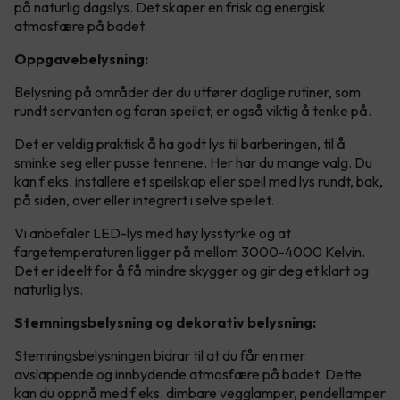
på naturlig dagslys. Det skaper en frisk og energisk
atmosfære på badet.
Oppgavebelysning:
Belysning på områder der du utfører daglige rutiner, som
rundt servanten og foran speilet, er også viktig å tenke på.
Det er veldig praktisk å ha godt lys til barberingen, til å
sminke seg eller pusse tennene. Her har du mange valg. Du
kan f.eks. installere et speilskap eller speil med lys rundt, bak,
på siden, over eller integrert i selve speilet.
Vi anbefaler LED-lys med høy lysstyrke og at
fargetemperaturen ligger på mellom 3000-4000 Kelvin.
Det er ideelt for å få mindre skygger og gir deg et klart og
naturlig lys.
Stemningsbelysning og dekorativ belysning:
Stemningsbelysningen bidrar til at du får en mer
avslappende og innbydende atmosfære på badet. Dette
kan du oppnå med f.eks. dimbare vegglamper, pendellamper