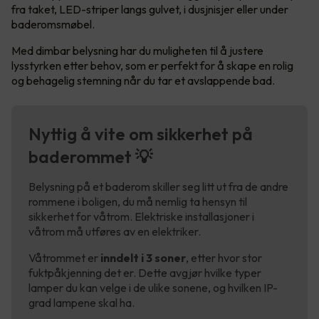
fra taket, LED-striper langs gulvet, i dusjnisjer eller under
baderomsmøbel.
Med dimbar belysning har du muligheten til å justere
lysstyrken etter behov, som er perfekt for å skape en rolig
og behagelig stemning når du tar et avslappende bad.
Nyttig å vite om sikkerhet på
baderommet 💡
Belysning på et baderom skiller seg litt ut fra de andre
rommene i boligen, du må nemlig ta hensyn til
sikkerhet for våtrom. Elektriske installasjoner i
våtrom må utføres av en elektriker.
Våtrommet er
inndelt i 3 soner
, etter hvor stor
fuktpåkjenning det er. Dette avgjør hvilke typer
lamper du kan velge i de ulike sonene, og hvilken IP-
grad lampene skal ha.