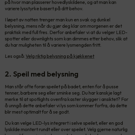
på hvor man plasserer hovedlyskildene, og at man kan
variere lysstyrke basert på ditt behov.
I løpet av natten trenger man kun en svak og dunkel
belysning, mens når du gjør deg klar om morgenen er det
praktisk med full fres. Derfor anbefaler vi at du velger LED-
spotter eller downlights som kan dimmes etter behov, slik at
du har muligheten til å variere lysmengden fritt.
Les også:
Velg riktig belysning på kjøkkenet
2. Speil med belysning
Man står ofte foran speilet på badet, enten for å pusse
tenner, barbere seg eller sminke seg. Du har kanskje lagt
merke til at spotlights ovenfra kaster skygger i ansiktet? For
å unngå dette anbefaler vi lys som kommer forfra, da dette
blir mest optimalt for å se godt.
Du kan velge LED-lys integrert i selve speilet, eller en god
lyskilde montert rundt eller over speilet. Velg gjerne naturlig