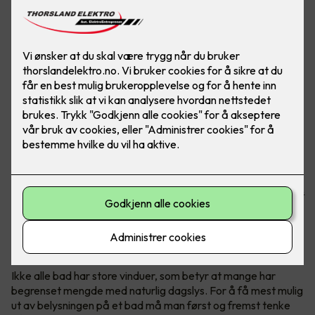
God baderomsbelysning er viktig for de daglige morgen-
og kveldsrutinene, og for å holde det rent og pent på
badet. I tillegg kan belysning heve det stilmessige uttrykket
betraktelig!
1. Bruk dimbare downlights i taket
Ikke alle bad har store vinduer, som betyr at mange har
begrenset mengde med naturlig dagslys. For å få mest mulig
ut av belysningen på et bad må man først og fremst tenke