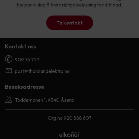
hjelper vi deg å finne riktige belysning for ditt bad.
Ta kontakt
Kontakt oss
909 76 777
post@thorslandelektro.no
Besøksadresse
Toddemonen 1, 4540 Åseral
Org.no 920 888 607