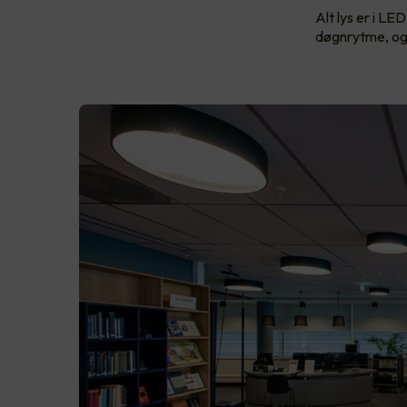
Alt lys er i LE
døgnrytme, og