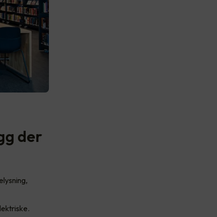
gg der
elysning,
lektriske.