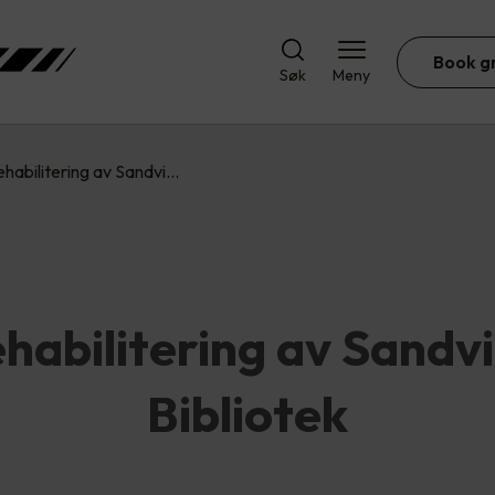
Book g
Søk
Meny
ehabilitering av Sandvi…
habilitering av Sandv
Bibliotek