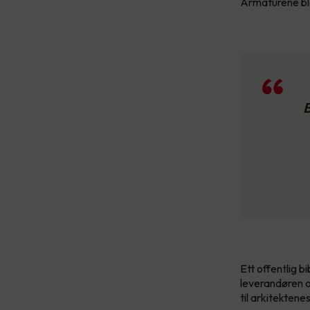
Armaturene bl
B
Ett offentlig b
leverandøren o
til arkitektene