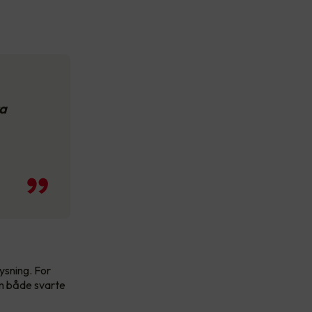
ra
ysning. For
om både svarte