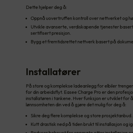
Dette hjelper deg å:
Oppnå uovertruffen kontroll over nettverket og høy
Utvikle avanserte, verdiskapende tjenester basert
sertifisert presisjon.
Bygg et fremtidsrettet nettverk basert på dokumen
Installatører
På store og komplekse ladeanlegg for elbiler trenger
for din arbeidsflyt. Easee Charge Pro er den profesjo
installatøren i tankene. Hver funksjon er utviklet fo
lønnsomheten din ved å gjøre det mulig for deg å:
Sikre deg flere komplekse og store prosjektanbud.
Kutt drastisk ned på tiden brukt til installasjon og i
Reduser behovet for oppmøte etter installasjon og 