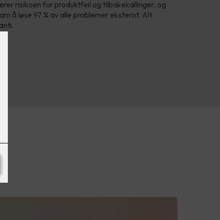
er risikoen for produktfeil og tilbakekallinger, og
am å løse 97 % av alle problemer eksternt. Alt
anti.