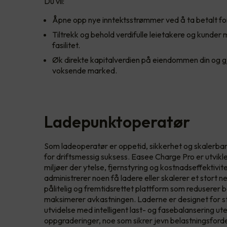
Du vil:
Åpne opp nye inntektsstrømmer ved å ta betalt fo
Tiltrekk og behold verdifulle leietakere og kunder
fasilitet.
Øk direkte kapitalverdien på eiendommen din og gj
voksende marked.
Ladepunktoperatør
Som ladeoperatør er oppetid, sikkerhet og skalerbar
for driftsmessig suksess. Easee Charge Pro er utvikle
miljøer der ytelse, fjernstyring og kostnadseffektivit
administrerer noen få ladere eller skalerer et stort 
pålitelig og fremtidsrettet plattform som reduserer 
maksimerer avkastningen. Laderne er designet for st
utvidelse med intelligent last- og fasebalansering ut
oppgraderinger, noe som sikrer jevn belastningsforde