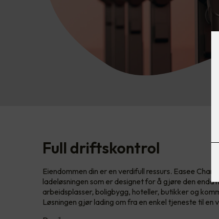
Full driftskontrol
Eiendommen din er en verdifull ressurs. Easee Charge
ladeløsningen som er designet for å gjøre den enda me
arbeidsplasser, boligbygg, hoteller, butikker og kom
Løsningen gjør lading om fra en enkel tjeneste til en v