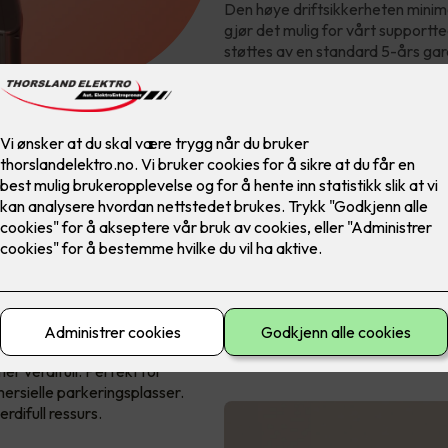
Den høye driftsikkerheten minimer
gjør det mulig for vårt supportte
støttes av en standard 5-års gar
 Pro er den profesjonelle
r verdifull. Perfekt for
mersielle parkeringsplasser.
erdifull ressurs.