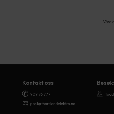
Våre d
Kontakt oss
Besøk
909 76 777
Todd
post@thorslandelektro.no