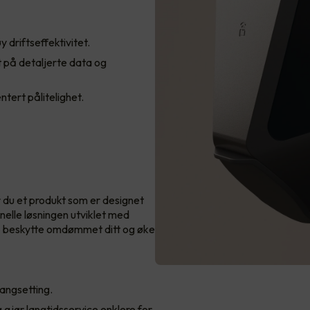
 driftseffektivitet.
 på detaljerte data og
tert pålitelighet.
 du et produkt som er designet
nelle løsningen utviklet med
r å beskytte omdømmet ditt og øke
gangsetting.
gjør langtidsservice enklere for