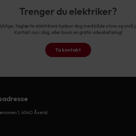
Trenger du elektriker?
yktige, faglærte elektrikere hjelper deg med både store og små 
Kontakt oss i dag, eller book en gratis videobefaring!
Ta kontakt
sadresse
emonen 1, 4540 Åseral