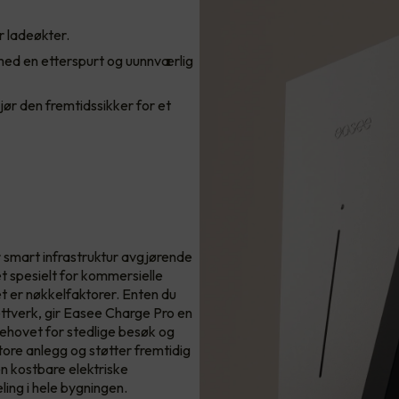
r ladeøkter.
 med en etterspurt og uunnværlig
ør den fremtidssikker for et
 smart infrastruktur avgjørende
t spesielt for kommersielle
et er nøkkelfaktorer. Enten du
nettverk, gir Easee Charge Pro en
behovet for stedlige besøk og
ore anlegg og støtter fremtidig
en kostbare elektriske
ling i hele bygningen.