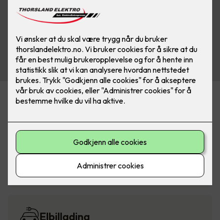
Alarm og sikkerhet
Belysning
Elbillading