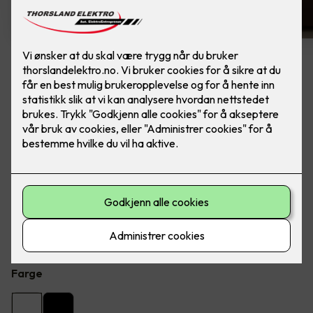
6 stk hvite LED downlights
rehab inkl. LED dimmer
Ferdig montert - Junistar ECO 2700 m/ LED
dimmer, fra SG Armaturen.
Flott LED downlight med 42 graders spredning og 30
graders vipp i to retninger til innendørs bruke, inkl. LED
dimmer.
Farge