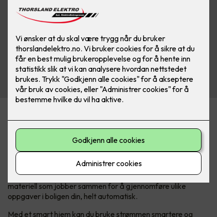
Hva er egentlig et smarthus?
I vår hektiske hverdag søker vi stadig etter måter å gjøre
livet enklere, mer behagelig og mer tilpasset våre individuelle
behov. Det er her smarthusteknologi kommer inn.
Kort forklart
består et smarthus av elektronikk og el-
materiell som jobber sammen for å gjennomføre ulike
oppgaver i boligen din, helt automatisk.
Med et smart hjem kan du bruke strømmen smartere og