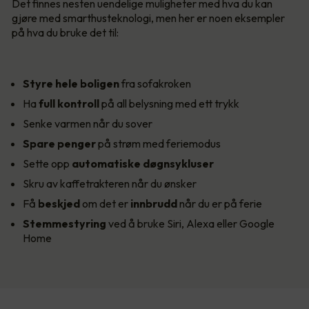
Det finnes nesten uendelige muligheter med hva du kan
gjøre med smarthusteknologi, men her er noen eksempler
på hva du bruke det til:
Styre hele boligen
fra sofakroken
Ha
full kontroll
på all belysning med ett trykk
Senke varmen når du sover
Spare penger
på strøm med feriemodus
Sette opp
automatiske døgnsykluser
Skru av kaffetrakteren når du ønsker
Få
beskjed
om det er
innbrudd
når du er på ferie
Stemmestyring
ved å bruke Siri, Alexa eller Google
Home