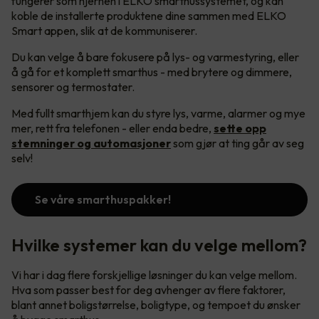
fungerer som hjernen i ELKO smarthussystemet, og kan
koble de installerte produktene dine sammen med ELKO
Smart appen, slik at de kommuniserer.
Du kan velge å bare fokusere på lys- og varmestyring, eller
å gå for et komplett smarthus - med brytere og dimmere,
sensorer og termostater.
Med fullt smarthjem kan du styre lys, varme, alarmer og mye
mer, rett fra telefonen - eller enda bedre,
sette opp
stemninger og automasjoner
som gjør at ting går av seg
selv!
Se våre smarthuspakker!
Hvilke systemer kan du velge mellom?
Vi har i dag flere forskjellige løsninger du kan velge mellom.
Hva som passer best for deg avhenger av flere faktorer,
blant annet boligstørrelse, boligtype, og tempoet du ønsker