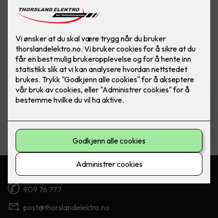
Vis flere
filtre
ELKO Dimmer - RS16/315 LED
Ferdig montert utskift dimmer
RS16/315 GLE PH (Polarhvit)
2,290
,-
Kontakt oss
909 76 777
post@thorslandelektro.no