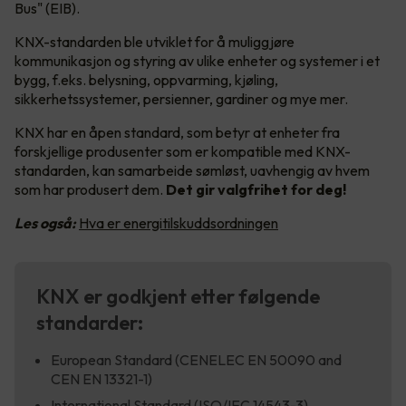
Bus" (EIB).
KNX-standarden ble utviklet for å muliggjøre
kommunikasjon og styring av ulike enheter og systemer i et
bygg, f.eks. belysning, oppvarming, kjøling,
sikkerhetssystemer, persienner, gardiner og mye mer.
KNX har en åpen standard, som betyr at enheter fra
forskjellige produsenter som er kompatible med KNX-
standarden, kan samarbeide sømløst, uavhengig av hvem
som har produsert dem.
Det gir valgfrihet for deg!
Les også:
Hva er energitilskuddsordningen
KNX er godkjent etter følgende
standarder:
European Standard (CENELEC EN 50090 and
CEN EN 13321-1)
International Standard (ISO/IEC 14543-3)