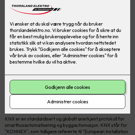
KNX Association både utvikler og eier teknologien. KNX
kan brukes i både næringsbygg, borettslag og bolig.
Hva er egentlig KNX?
KNX er en standardisert og globalt anerkjent protokoll for
smarthusautomatisering og byggautomasjon. KNX står for
"KONNEX", som tidligere refererte til "European Installation