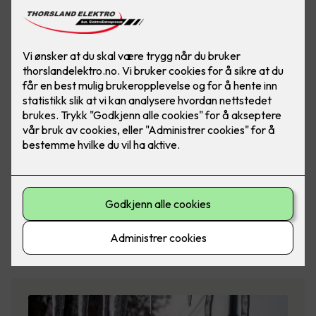
Glamox
Glamox er et norsk industrikonsern som utvikler,
produserer og distribuerer prof…