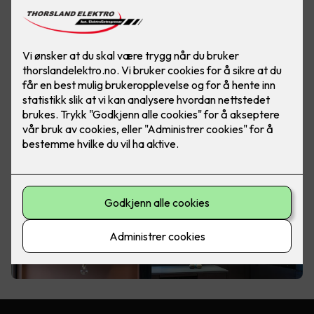
Gjennom tiden har det vært mange
ulike måter å belyse en bolig på
Fra vanlig lampe, hengelamper, downlight, spottskinner, wire
og LED-striper. Det er ingen fasit på hva som er den beste
løsningen. Valg av belysning blir ofte like mye tatt på
bakgrunn av budsjett som hva en synes er det fineste.
Vi har god erfaring med å belys ulike rom og hjelper gjerne
med et forslag til ditt prosjekt.