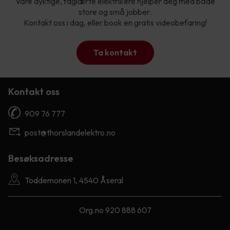
Våre dyktige, faglærte elektrikere hjelper deg med både
store og små jobber.
Kontakt oss i dag, eller book en gratis videobefaring!
Ta kontakt
Kontakt oss
909 76 777
post@thorslandelektro.no
Besøksadresse
Toddemonen 1, 4540 Åseral
Org.no 920 888 607