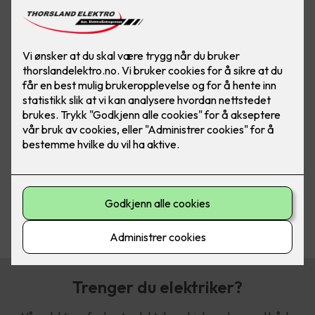
Thorsland Elektro ble etablert i 1993
og ble i 2018 gjort om til aksjeselskap
Vi tilbyr våre tjenester innen ny installasjon, rehabilitering og
service av tradisjonelle el. installasjoner, smarthussystemer,
næring, alarmanlegg, nødlysanlegg, strukturerte tele- og
datakablingssystemer.
Vi tilbyr også brannforebyggende el. kontroller i bolig,
næring og landbruk.
Vi holder til i nye trivelige lokaler på adressen Toddemoen 1 i
Åseral. Våre ansatte har bred erfaring og kan bistå med det
meste inne elektrofaget.
Trenger du elektriker?