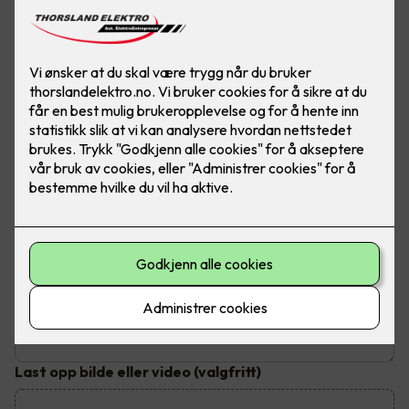
Send inn din henvendelse
Fyll ut dine kontaktopplysninger og send inn kontaktskjema.
Du vil bli kontaktet innen tre virkedager
Hva trenger du hjelp til?
Emne
*
Beskrivelse av jobben
Last opp bilde eller video
(valgfritt)